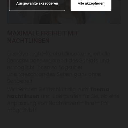
Ausgewählte akzeptieren
Alle akzeptieren
MAXIMALE FREIHEIT MIT
NACHTLINSEN
Eine Overnight-Kontaktlinse korrigiert die
Sehschwäche während des Schlafs und
ermöglicht Ihnen so tagsüber
uneingeschränktes Sehen ganz ohne
Sehbehelf.
Wir beraten Sie fachkundig zum
Thema
Nachtlinsen
und überprüfen für Sie, ob eine
Anpassung von Nachtlinsen in Ihrem Fall
möglich ist!