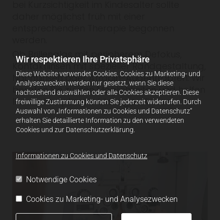
bei Kurzsichtigkeit im Kindesalter sollte
daher möglichst früh mit einer
entsprechenden Therapie begonnen
werden.
Ob Brillenglas mit peripherem Defokus,
Wir respektieren Ihre Privatsphäre
Kontaktlinsen mit spezieller Randgestaltung,
Diese Website verwendet Cookies. Cookies zu Marketing- und
Nachtlinsen oder Atropin-Augentropfen: Wir
Analysezwecken werden nur gesetzt, wenn Sie diese
beraten Sie zu den Möglichkeiten und helfen
nachstehend auswählen oder alle Cookies akzeptieren. Diese
Ihnen, die optimale Lösung zu finden.
freiwillige Zustimmung können Sie jederzeit widerrufen. Durch
Auswahl von „Informationen zu Cookies und Datenschutz“
erhalten Sie detaillierte Information zu den verwendeten
Cookies und zur Datenschutzerklärung.
Informationen zu Cookies und Datenschutz
Notwendige Cookies
Cookies zu Marketing- und Analysezwecken